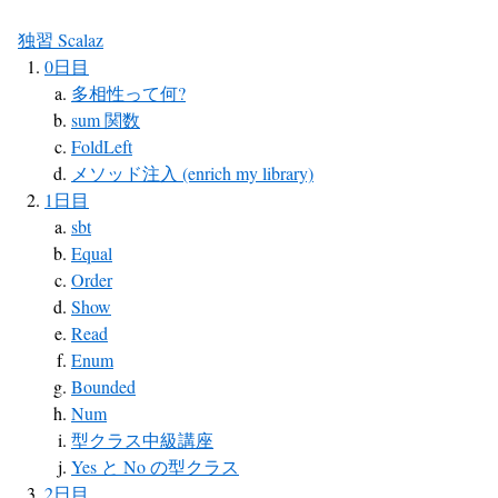
独習 Scalaz
0日目
多相性って何?
sum 関数
FoldLeft
メソッド注入 (enrich my library)
1日目
sbt
Equal
Order
Show
Read
Enum
Bounded
Num
型クラス中級講座
Yes と No の型クラス
2日目