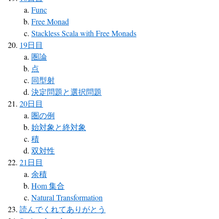
Func
Free Monad
Stackless Scala with Free Monads
19日目
圏論
点
同型射
決定問題と選択問題
20日目
圏の例
始対象と終対象
積
双対性
21日目
余積
Hom 集合
Natural Transformation
読んでくれてありがとう