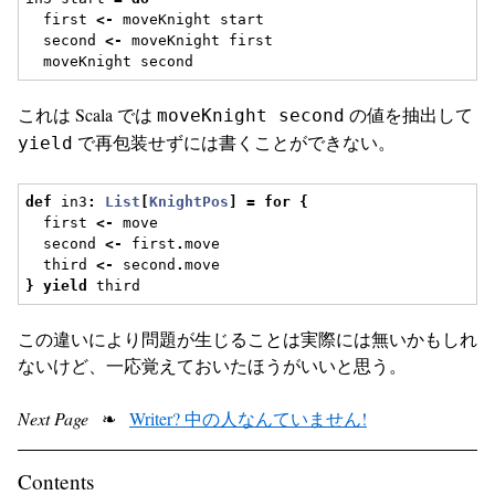
  first 
<-
 moveKnight start
  second 
<-
 moveKnight first
  moveKnight second
これは Scala では
の値を抽出して
moveKnight second
で再包装せずには書くことができない。
yield
def
 in3
:
List
[
KnightPos
]
=
for
{
  first 
<-
 move
  second 
<-
 first
.
move
  third 
<-
 second
.
move
}
yield
 third
この違いにより問題が生じることは実際には無いかもしれ
ないけど、一応覚えておいたほうがいいと思う。
Next Page
❧
Writer? 中の人なんていません!
Contents