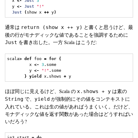
  x 
<-
Just
3
  y 
<-
Just
"!"
Just
(
show x 
++
 y
)
通常は
と書くと思うけど、最
return (show x ++ y)
後の行がモナディックな値であることを強調するために
を書き出した。一方 Scala はこうだ:
Just
scala
>
def
 foo 
=
for
{
         x 
<-
3
.
some
         y 
<-
"!"
.
some
}
yield
 x
.
shows 
+
 y
ほぼ同じに見えるけど、Scala の
は素の
x.shows + y
で、
が強制的にその値をコンテキストに
String
yield
入れている。これは生の値があればうまくいく。だけど、
モナディックな値を返す関数があった場合はどうすればい
いだろう?
in3 start 
=
do