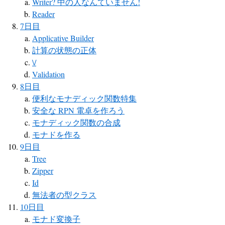
Writer? 中の人なんていません!
Reader
7日目
Applicative Builder
計算の状態の正体
\/
Validation
8日目
便利なモナディック関数特集
安全な RPN 電卓を作ろう
モナディック関数の合成
モナドを作る
9日目
Tree
Zipper
Id
無法者の型クラス
10日目
モナド変換子