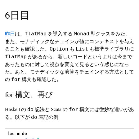
6日目
昨日
は、
を導入する
型クラスをみた。
flatMap
Monad
また、モナディックなチェインが値にコンテキストを与え
ることも確認した。
も
も標準ライブラリに
Option
List
があるから、新しいコードというよりは今まで
flatMap
あったものに対して視点を変えて見るという感じになっ
た。あと、モナディックな演算をチェインする方法として
の
構文も確認した。
for
for 構文、再び
Haskell の
記法と Scala の
構文には微妙な違いがあ
do
for
る。以下が
表記の例:
do
foo 
=
do