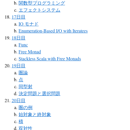
関数型プログラミング
エフェクトシステム
17日目
IO モナド
Enumeration-Based I/O with Iteratees
18日目
Func
Free Monad
Stackless Scala with Free Monads
19日目
圏論
点
同型射
決定問題と選択問題
20日目
圏の例
始対象と終対象
積
双対性