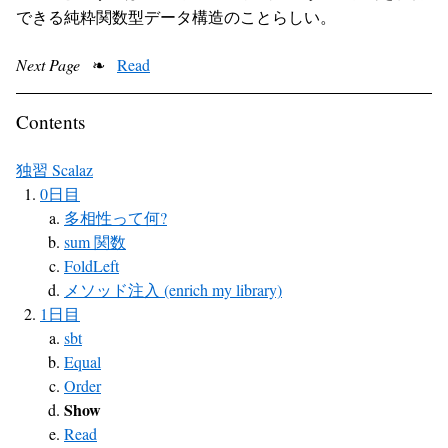
できる純粋関数型データ構造のことらしい。
Next Page
❧
Read
Contents
独習 Scalaz
0日目
多相性って何?
sum 関数
FoldLeft
メソッド注入 (enrich my library)
1日目
sbt
Equal
Order
Show
Read