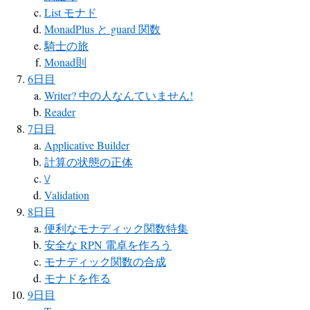
List モナド
MonadPlus と guard 関数
騎士の旅
Monad則
6日目
Writer? 中の人なんていません!
Reader
7日目
Applicative Builder
計算の状態の正体
\/
Validation
8日目
便利なモナディック関数特集
安全な RPN 電卓を作ろう
モナディック関数の合成
モナドを作る
9日目