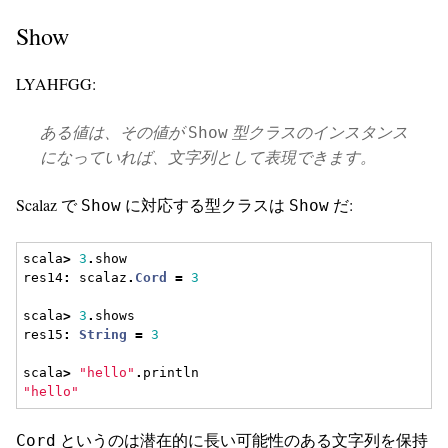
Show
LYAHFGG:
ある値は、その値が
型クラスのインスタンス
Show
になっていれば、文字列として表現できます。
Scalaz で
に対応する型クラスは
だ:
Show
Show
scala
>
3
.
show
res14
:
 scalaz
.
Cord
=
3
scala
>
3
.
shows
res15
:
String
=
3
scala
>
"hello"
.
println
"hello"
というのは潜在的に長い可能性のある文字列を保持
Cord