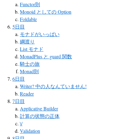
Functor則
Monoid としての Option
Foldable
5日目
モナドがいっぱい
綱渡り
List モナド
MonadPlus と guard 関数
騎士の旅
Monad則
6日目
Writer? 中の人なんていません!
Reader
7日目
Applicative Builder
計算の状態の正体
\/
Validation
8日目