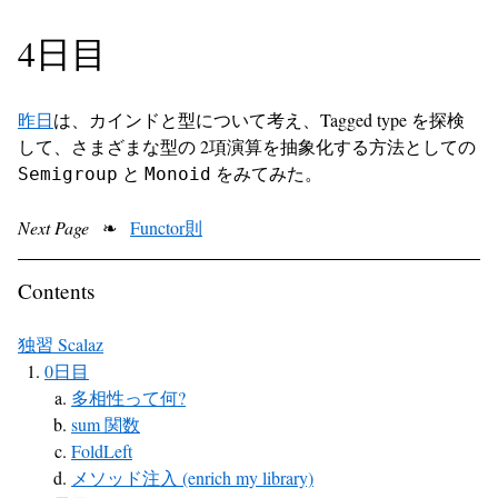
4日目
昨日
は、カインドと型について考え、Tagged type を探検
して、さまざまな型の 2項演算を抽象化する方法としての
と
をみてみた。
Semigroup
Monoid
Next Page
❧
Functor則
Contents
独習 Scalaz
0日目
多相性って何?
sum 関数
FoldLeft
メソッド注入 (enrich my library)