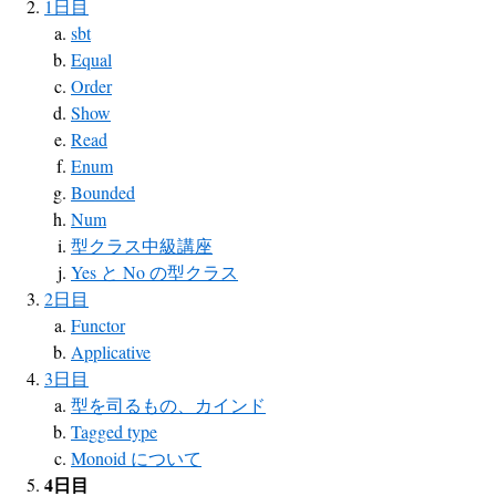
1日目
sbt
Equal
Order
Show
Read
Enum
Bounded
Num
型クラス中級講座
Yes と No の型クラス
2日目
Functor
Applicative
3日目
型を司るもの、カインド
Tagged type
Monoid について
4日目