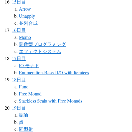
15日目
Arrow
Unapply
並列合成
16日目
Memo
関数型プログラミング
エフェクトシステム
17日目
IO モナド
Enumeration-Based I/O with Iteratees
18日目
Func
Free Monad
Stackless Scala with Free Monads
19日目
圏論
点
同型射