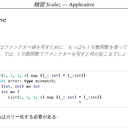
独習 Scalaz
— Applicative
ive
はファンクター値を写すために、もっぱら 1 引数関数を使って
。では、2 引数関数でファンクターを写すと何が起こるでしょ
t
(
1
,
2
,
3
,
4
)
 map 
{(
_
:
Int
)
*
(
_
:
Int
)}
14
:
 error
:
type
 mismatch
;
(
Int
,
Int
)
=>
Int
Int
=>
?
List
(
1
,
2
,
3
,
4
)
 map 
{(
_
:
Int
)
*
(
_
:
Int
)}
^
れはカリー化する必要がある: