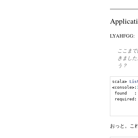
Applicat
LYAHFGG:
ここまで
きました
う？
scala
>
Lis
<
console
>:
 found   
:
 required
:
おっと。こ