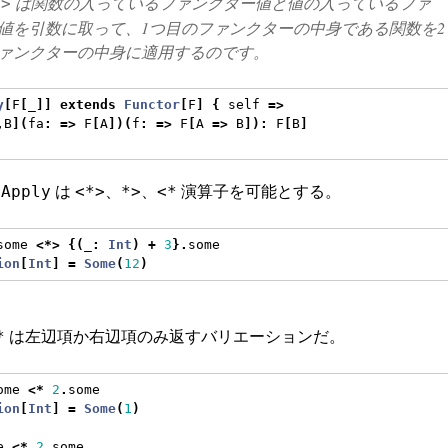
は関数の入っているファンクター値と値の入っているファ
*>
値を引数に取って、1つ目のファンクターの中身である関数を2
ァンクターの中身に適用するのです。
y
[
F
[
_
]]
extends
Functor
[
F
]
{
 self 
=>
,
B
](
fa
:
=>
 F
[
A
])(
f
:
=>
 F
[
A 
=>
 B
]):
 F
[
B
]
て
は
、
、
演算子を可能とする。
Apply
<*>
*>
<*
some 
<*>
{(
_
:
Int
)
+
3
}.
some
ion
[
Int
]
=
Some
(
12
)
。
は左辺項か右辺項のみ返すバリエーションだ。
*
ome 
<*
2
.
some
ion
[
Int
]
=
Some
(
1
)
e 
<*
2
.
some