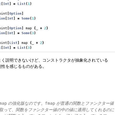
t
[
Int
]
=
List
(
1
)
oint
[
Option
]
ion
[
Int
]
=
Some
(
1
)
oint
[
Option
]
 map 
{
_ 
+
2
}
ion
[
Int
]
=
Some
(
3
)
oint
[
List
]
 map 
{
_ 
+
2
}
t
[
Int
]
=
List
(
3
)
まく説明できないけど、コンストラクタが抽象化されている
能性を感じるものがある。
の強化版なのです。
が普通の関数とファンクター値
map
fmap
取って、関数をファンクター値の中の値に適用してくれるのに