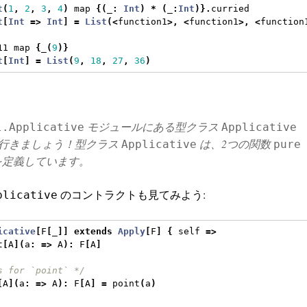
t
(
1
,
2
,
3
,
4
)
 map 
{(
_
:
Int
)
*
(
_
:
Int
)}.
curried
t
[
Int
=>
Int
]
=
List
(<
function1
>,
<
function1
>,
<
function
11 map 
{
_
(
9
)}
t
[
Int
]
=
List
(
9
,
18
,
27
,
36
)
モジュールにある型クラス
l.Applicative
Applicative
行きましょう！型クラス
は、2つの関数
Applicative
pure
定義しています。
のコントラクトも見てみよう:
plicative
icative
[
F
[
_
]]
extends
Apply
[
F
]
{
 self 
=>
t
[
A
](
a
:
=>
 A
):
 F
[
A
]
s for `point` */
[
A
](
a
:
=>
 A
):
 F
[
A
]
=
 point
(
a
)