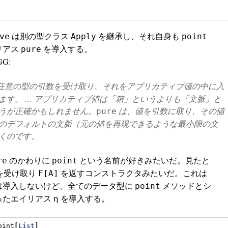
は別の型クラス
を継承し、それ自身も
ve
Apply
point
リアス
を導入する。
pure
GG:
任意の型の引数を受け取り、それをアプリカティブ値の中に入
ます。 … アプリカティブ値は「箱」というよりも「文脈」と
うが正確かもしれません。
は、値を引数に取り、その値
pure
のデフォルトの文脈（元の値を再現できるような最小限の文
くのです。
のかわりに
という名前が好きみたいだ。見たと
re
point
を受け取り
を返すコンストラクタみたいだ。これは
F[A]
は導入しないけど、全てのデータ型に
メソッドとシ
point
ったエイリアス
を導入する。
η
oint
[
List
]