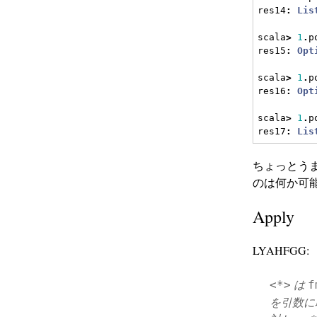
res14
:
Lis
scala
>
1
.
p
res15
:
Opt
scala
>
1
.
p
res16
:
Opt
scala
>
1
.
p
res17
:
Lis
ちょっとう
のは何か可
Apply
LYAHFGG:
は
<*>
f
を引数に