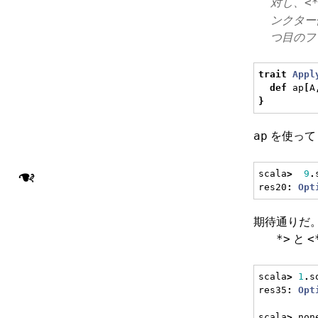
対し、
<
ンクター
つ目のフ
trait
Appl
def
 ap
[
A
}
を使っ
ap
❧
scala
>
9
.
res20
:
Opt
期待通りだ
と
*>
<
scala
>
1
.
s
res35
:
Opt
scala
>
 non