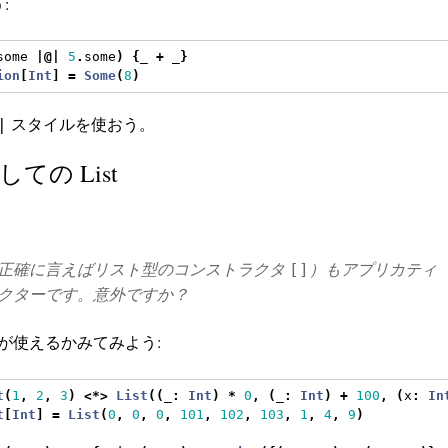
:
some 
|@|
5
.
some
)
{
_ 
+
 _
}
ion
[
Int
]
=
Some
(
8
)
スタイルを使おう。
|
としての List
正確に言えばリスト型のコンストラクタ
）もアプリカティ
[]
クターです。意外ですか？
が使えるかみてみよう:
t
(
1
,
2
,
3
)
<*>
List
((
_
:
Int
)
*
0
,
(
_
:
Int
)
+
100
,
(
x
:
In
t
[
Int
]
=
List
(
0
,
0
,
0
,
101
,
102
,
103
,
1
,
4
,
9
)