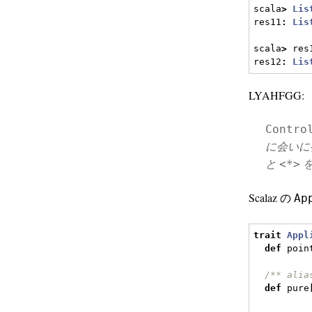
scala
>
Lis
res11
:
Lis
scala
>
 res
res12
:
Lis
LYAHFGG:
Contro
に会いに
と
を
<*>
Scalaz の
Ap
trait
Appl
def
 poin
/** alia
def
 pure