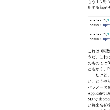
もう 1つ見
用する新記法
scala
>
^(
3
res59
:
Opt
scala
>
^(
3
res60
:
Opt
これは 1
うだ。これは推
のものでは
ともかく、
P
だけど
い。どうや
パラメータを取
Applicat
M3 で depr
い将来名誉