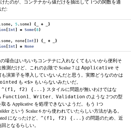
つけたのが、コンテナから値だけを抽出して 1つの関数を適
だ:
.
some
,
5
.
some
)
{
_ 
+
 _
}
ion
[
Int
]
=
Some
(
8
)
.
some
,
 none
[
Int
])
{
_ 
+
 _
}
ion
[
Int
]
=
None
関数の場合はいちいちコンテナに入れなくてもいいから便利そ
測だけど、これのお陰で Scalaz 7 は
そ
Applicative
何も演算子を導入していないんだと思う。実際どうなのかは
も
もいらないみたいだ。
ointed
<$>
、
スタイルに問題が無いわけではな
^(f1, f2) {...}
ら
、
、
のような 2つの型
Function1
Writer
Validation
る Applicative を処理できないようだ。もう 1つ
ive Builder という Scalaz 6 から使われていたらしい方法がある。
ecated になったけど、
の問題のため、近
^(f1, f2) {...}
挽回となるらしい。