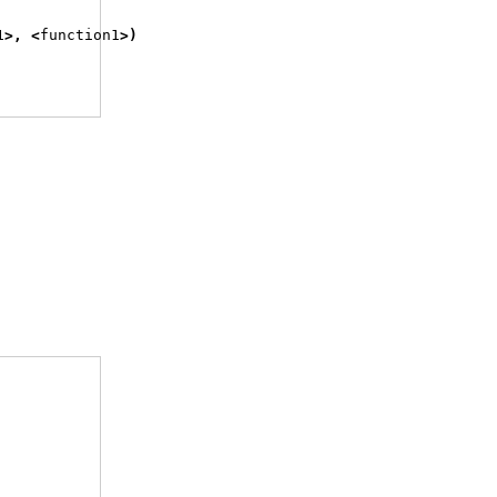
1
>,
<
function1
>)