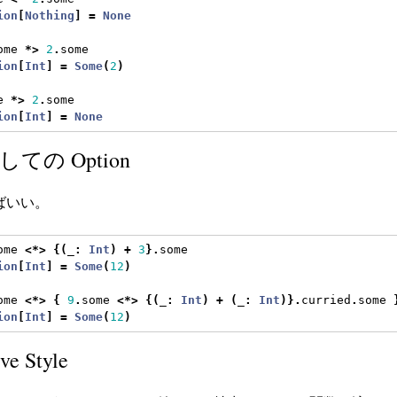
ion
[
Nothing
]
=
None
ome 
*>
2
.
some
ion
[
Int
]
=
Some
(
2
)
e 
*>
2
.
some
ion
[
Int
]
=
None
としての Option
ばいい。
ome 
<*>
{(
_
:
Int
)
+
3
}.
some
ion
[
Int
]
=
Some
(
12
)
ome 
<*>
{
9
.
some 
<*>
{(
_
:
Int
)
+
(
_
:
Int
)}.
curried
.
some 
ion
[
Int
]
=
Some
(
12
)
ve Style