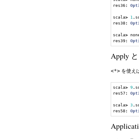
res36
:
Opt
scala
>
1
.
s
res38
:
Opt
scala
>
 non
res39
:
Opt
Apply 
を使え
<*>
scala
>
9
.
s
res57
:
Opt
scala
>
3
.
s
res58
:
Opt
Applicati