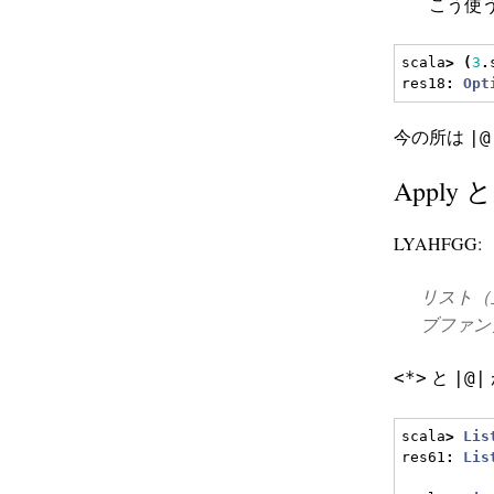
こう使う
scala
>
(
3
.
res18
:
Opt
今の所は
|@
Apply 
LYAHFGG:
リスト（
ブファン
と
<*>
|@|
scala
>
Lis
res61
:
Lis