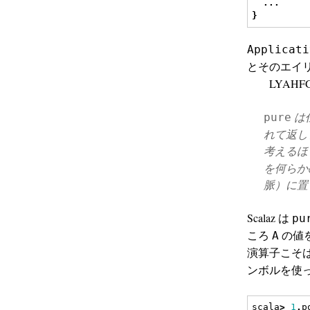
...
}
Applicati
とそのエイ
LYAHF
は
pure
れて返し
考えるほ
を何らか
脈）に置
Scalaz は
pu
ころ
の値
A
演算子こそ
ンボルを使
scala
>
1
.
p