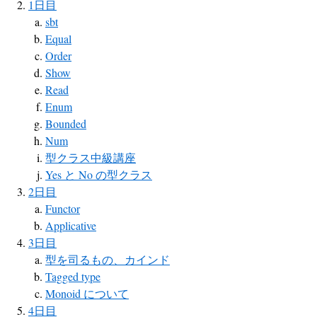
1日目
sbt
Equal
Order
Show
Read
Enum
Bounded
Num
型クラス中級講座
Yes と No の型クラス
2日目
Functor
Applicative
3日目
型を司るもの、カインド
Tagged type
Monoid について
4日目