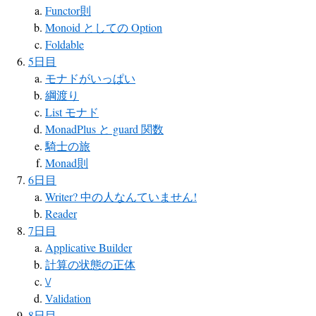
Functor則
Monoid としての Option
Foldable
5日目
モナドがいっぱい
綱渡り
List モナド
MonadPlus と guard 関数
騎士の旅
Monad則
6日目
Writer? 中の人なんていません!
Reader
7日目
Applicative Builder
計算の状態の正体
\/
Validation
8日目