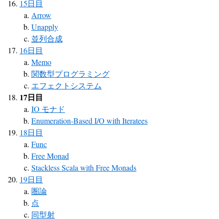
15日目
Arrow
Unapply
並列合成
16日目
Memo
関数型プログラミング
エフェクトシステム
17日目
IO モナド
Enumeration-Based I/O with Iteratees
18日目
Func
Free Monad
Stackless Scala with Free Monads
19日目
圏論
点
同型射