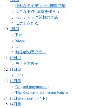
便利なモナディック関数特集
安全な RPN 電卓を作ろう
モナディック関数の合成
モナドを作る
9日目
Tree
Zipper
Id
無法者の型クラス
10日目
モナド変換子
11日目
Lens
12日目
Origami programming
The Essence of the Iterator Pattern
13日目 (import ガイド)
14日目