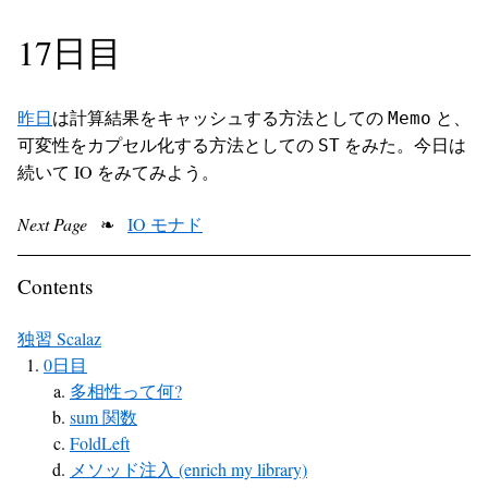
17日目
昨日
は計算結果をキャッシュする方法としての
と、
Memo
可変性をカプセル化する方法としての
をみた。今日は
ST
続いて IO をみてみよう。
Next Page
❧
IO モナド
Contents
独習 Scalaz
0日目
多相性って何?
sum 関数
FoldLeft
メソッド注入 (enrich my library)