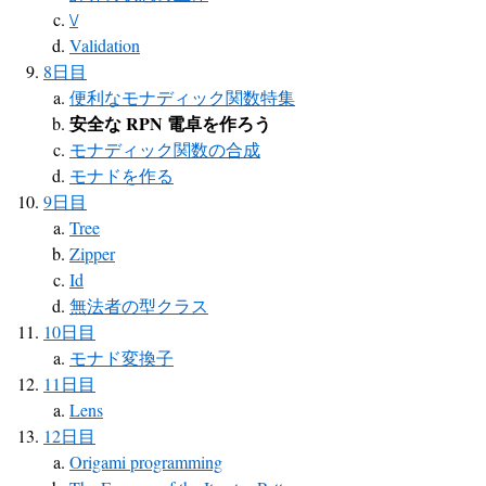
\/
Validation
8日目
便利なモナディック関数特集
安全な RPN 電卓を作ろう
モナディック関数の合成
モナドを作る
9日目
Tree
Zipper
Id
無法者の型クラス
10日目
モナド変換子
11日目
Lens
12日目
Origami programming