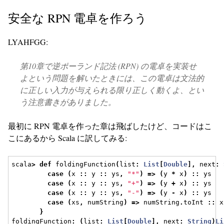
安全な RPN 電卓を作ろう
LYAHFGG:
第10章で逆ポーランド記法 (RPN) の電卓を実装せ
よという問題を解いたときには、この電卓は文法的
に正しい入力が与えられる限り正しく動くよ、とい
う注意書きがありました。
最初に RPN 電卓を作った章は飛ばしたけど、コードはこ
こにあるから Scala に訳してみる:
scala
>
def
 foldingFunction
(
list
:
List
[
Double
],
 next
:
case
(
x 
::
 y 
::
 ys
,
"*"
)
=>
(
y 
*
 x
)
::
 ys
case
(
x 
::
 y 
::
 ys
,
"+"
)
=>
(
y 
+
 x
)
::
 ys
case
(
x 
::
 y 
::
 ys
,
"-"
)
=>
(
y 
-
 x
)
::
 ys
case
(
xs
,
 numString
)
=>
 numString
.
toInt 
::
 x
}
foldingFunction
:
(
list
:
List
[
Double
],
 next
:
String
)
Li