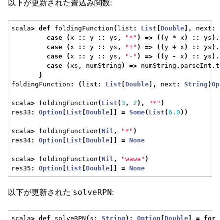
以下が更新された畳込み関数:
scala
>
def
 foldingFunction
(
list
:
List
[
Double
],
 next
:
case
(
x 
::
 y 
::
 ys
,
"*"
)
=>
((
y 
*
 x
)
::
 ys
).
case
(
x 
::
 y 
::
 ys
,
"+"
)
=>
((
y 
+
 x
)
::
 ys
).
case
(
x 
::
 y 
::
 ys
,
"-"
)
=>
((
y 
-
 x
)
::
 ys
).
case
(
xs
,
 numString
)
=>
 numString
.
parseInt
.
t
}
foldingFunction
:
(
list
:
List
[
Double
],
 next
:
String
)
Op
scala
>
 foldingFunction
(
List
(
3
,
2
),
"*"
)
res33
:
Option
[
List
[
Double
]]
=
Some
(
List
(
6.0
))
scala
>
 foldingFunction
(
Nil
,
"*"
)
res34
:
Option
[
List
[
Double
]]
=
None
scala
>
 foldingFunction
(
Nil
,
"wawa"
)
res35
:
Option
[
List
[
Double
]]
=
None
以下が更新された
:
solveRPN
scala
>
def
 solveRPN
(
s
:
String
):
Option
[
Double
]
=
for