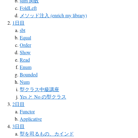
sum 関数
FoldLeft
メソッド注入 (enrich my library)
1日目
sbt
Equal
Order
Show
Read
Enum
Bounded
Num
型クラス中級講座
Yes と No の型クラス
2日目
Functor
Applicative
3日目
型を司るもの、カインド