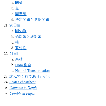
圏論
点
同型射
決定問題と選択問題
20日目
圏の例
始対象と終対象
積
双対性
21日目
余積
Hom 集合
Natural Transformation
読んでくれてありがとう
Scalaz cheatsheet
Contents in Depth
Combined Pages