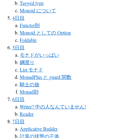
Tagged type
Monoid について
4日目
Functor則
Monoid としての Option
Foldable
5日目
モナドがいっぱい
綱渡り
List モナド
MonadPlus と guard 関数
騎士の旅
Monad則
6日目
Writer? 中の人なんていません!
Reader
7日目
Applicative Builder
計算の状態の正体