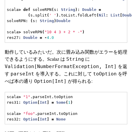
scala
>
def
 solveRPN
(
s
:
String
):
Double
=
(
s
.
split
(
' '
).
toList
.
foldLeft
(
Nil
:
List
[
Doub
solveRPN
:
(
s
:
String
)
Double
scala
>
 solveRPN
(
"10 4 3 + 2 * -"
)
res27
:
Double
=
-
4.0
動作しているみたいだ。次に畳み込み関数がエラーを処理
できるようにする。Scalaz は
に
String
を返
Validation[NumberFormatException, Int]
す
を導入する。これに対して
を呼
parseInt
toOption
べば本の通り
が得られる:
Option[Int]
scala
>
"1"
.
parseInt
.
toOption
res31
:
Option
[
Int
]
=
Some
(
1
)
scala
>
"foo"
.
parseInt
.
toOption
res32
:
Option
[
Int
]
=
None