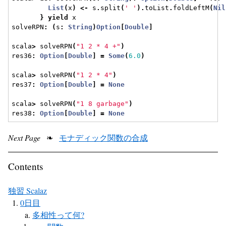
List
(
x
)
<-
 s
.
split
(
' '
).
toList
.
foldLeftM
(
Nil
}
yield
 x
solveRPN
:
(
s
:
String
)
Option
[
Double
]
scala
>
 solveRPN
(
"1 2 * 4 +"
)
res36
:
Option
[
Double
]
=
Some
(
6.0
)
scala
>
 solveRPN
(
"1 2 * 4"
)
res37
:
Option
[
Double
]
=
None
scala
>
 solveRPN
(
"1 8 garbage"
)
res38
:
Option
[
Double
]
=
None
Next Page
❧
モナディック関数の合成
Contents
独習 Scalaz
0日目
多相性って何?