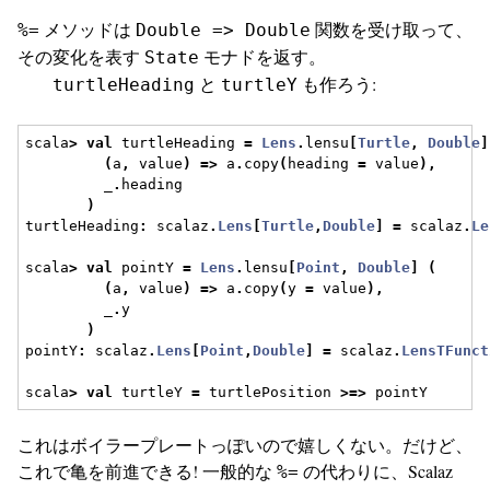
メソッドは
関数を受け取って、
%=
Double => Double
その変化を表す
モナドを返す。
State
と
も作ろう:
turtleHeading
turtleY
scala
>
val
 turtleHeading 
=
Lens
.
lensu
[
Turtle
,
Double
]
(
a
,
 value
)
=>
 a
.
copy
(
heading 
=
 value
),
         _
.
heading
)
turtleHeading
:
 scalaz
.
Lens
[
Turtle
,
Double
]
=
 scalaz
.
Le
scala
>
val
 pointY 
=
Lens
.
lensu
[
Point
,
Double
]
(
(
a
,
 value
)
=>
 a
.
copy
(
y 
=
 value
),
         _
.
y
)
pointY
:
 scalaz
.
Lens
[
Point
,
Double
]
=
 scalaz
.
LensTFunct
scala
>
val
 turtleY 
=
 turtlePosition 
>=>
 pointY
これはボイラープレートっぽいので嬉しくない。だけど、
これで亀を前進できる! 一般的な
の代わりに、Scalaz
%=