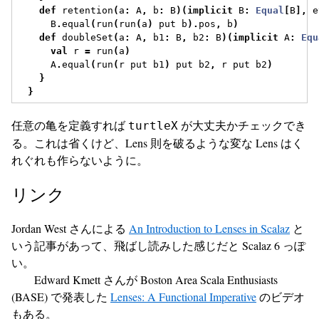
def
 retention
(
a
:
 A
,
 b
:
 B
)(
implicit
 B
:
Equal
[
B
],
 e
      B
.
equal
(
run
(
run
(
a
)
 put b
).
pos
,
 b
)
def
 doubleSet
(
a
:
 A
,
 b1
:
 B
,
 b2
:
 B
)(
implicit
 A
:
Equ
val
 r 
=
 run
(
a
)
      A
.
equal
(
run
(
r put b1
)
 put b2
,
 r put b2
)
}
}
任意の亀を定義すれば
が大丈夫かチェックでき
turtleX
る。これは省くけど、Lens 則を破るような変な Lens はく
れぐれも作らないように。
リンク
Jordan West さんによる
An Introduction to Lenses in Scalaz
と
いう記事があって、飛ばし読みした感じだと Scalaz 6 っぽ
い。
Edward Kmett さんが Boston Area Scala Enthusiasts
(BASE) で発表した
Lenses: A Functional Imperative
のビデオ
もある。