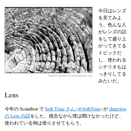
今日はレンズ
を見てみよ
う。色んな人
がレンズの話
をして盛り上
がってきてる
トピックだ
し、使われる
シナリオもは
っきりしてる
Darren Hester for openphoto.net
みたいだ。
Lens
今年の Scalathon で
Seth Tisue さん (@SethTisue)
が
shapeless
の Lens の話
をした。残念ながら僕は聞けなかったけど、
使われている例は借りさせてもらう。