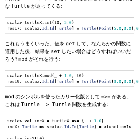
な
が返ってくる:
Turtle
scala
>
 turtleX
.
set
(
t0
,
5.0
)
res17
:
 scalaz
.
Id
.
Id
[
Turtle
]
=
Turtle
(
Point
(
5.0
,
3.0
),
0
これもうまくいった。値を
して、なんらかの関数に
get
適用した後、結果を
したい場合はどうすればいいだ
set
ろう?
がそれを行う:
mod
scala
>
 turtleX
.
mod
(
_ 
+
1.0
,
 t0
)
res19
:
 scalaz
.
Id
.
Id
[
Turtle
]
=
Turtle
(
Point
(
3.0
,
3.0
),
0
のシンボルを使ったカリー化版として
がある。
mod
=>=
これは
関数を生成する:
Turtle => Turtle
scala
>
val
 incX 
=
 turtleX 
=>=
{
_ 
+
1.0
}
incX
:
Turtle
=>
 scalaz
.
Id
.
Id
[
Turtle
]
=
<
function1
>
scala
>
 incX
(
t0
)