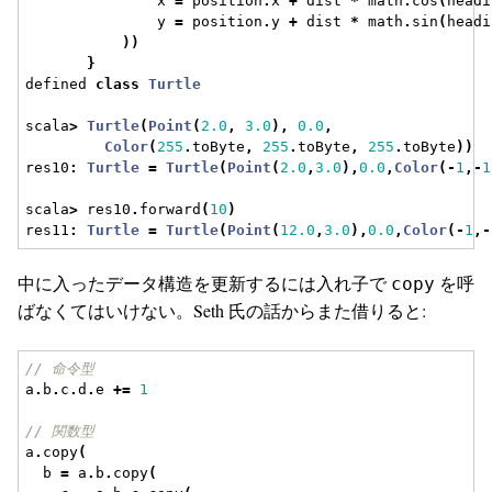
               x 
=
 position
.
x 
+
 dist 
*
 math
.
cos
(
headi
               y 
=
 position
.
y 
+
 dist 
*
 math
.
sin
(
headi
))
}
defined 
class
Turtle
scala
>
Turtle
(
Point
(
2.0
,
3.0
),
0.0
,
Color
(
255
.
toByte
,
255
.
toByte
,
255
.
toByte
))
res10
:
Turtle
=
Turtle
(
Point
(
2.0
,
3.0
),
0.0
,
Color
(-
1
,-
1
scala
>
 res10
.
forward
(
10
)
res11
:
Turtle
=
Turtle
(
Point
(
12.0
,
3.0
),
0.0
,
Color
(-
1
,-
中に入ったデータ構造を更新するには入れ子で
を呼
copy
ばなくてはいけない。Seth 氏の話からまた借りると:
// 命令型
a
.
b
.
c
.
d
.
e 
+=
1
// 関数型
a
.
copy
(
  b 
=
 a
.
b
.
copy
(