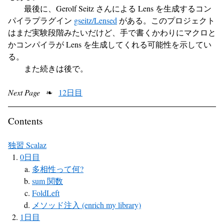
最後に、Gerolf Seitz さんによる Lens を生成するコン
パイラプラグイン
gseitz/Lensed
がある。このプロジェクト
はまだ実験段階みたいだけど、手で書くかわりにマクロと
かコンパイラが Lens を生成してくれる可能性を示してい
る。
また続きは後で。
Next Page
❧
12日目
Contents
独習 Scalaz
0日目
多相性って何?
sum 関数
FoldLeft
メソッド注入 (enrich my library)
1日目