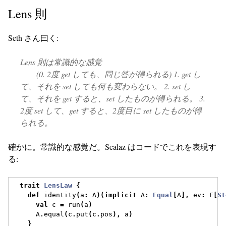
Lens 則
Seth さん曰く:
Lens 則は常識的な感覚
(0. 2度 get しても、同じ答が得られる) 1. get し
て、それを set しても何も変わらない。 2. set し
て、それを get すると、set したものが得られる。 3.
2度 set して、get すると、2度目に set したものが得
られる。
確かに。常識的な感覚だ。Scalaz はコードでこれを表現す
る:
trait
LensLaw
{
def
 identity
(
a
:
 A
)(
implicit
 A
:
Equal
[
A
],
 ev
:
 F
[
St
val
 c 
=
 run
(
a
)
      A
.
equal
(
c
.
put
(
c
.
pos
),
 a
)
}