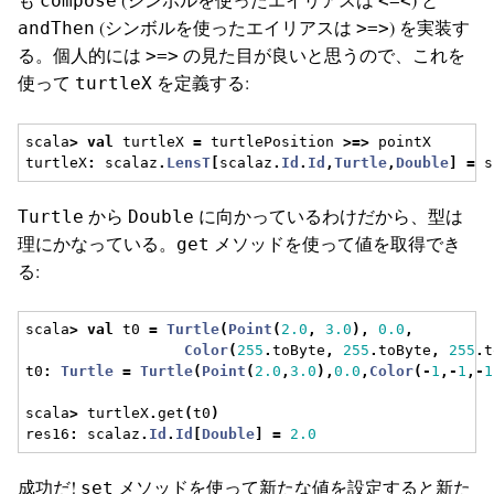
compose
<=<
(シンボルを使ったエイリアスは
) を実装す
andThen
>=>
る。個人的には
の見た目が良いと思うので、これを
>=>
使って
を定義する:
turtleX
scala
>
val
 turtleX 
=
 turtlePosition 
>=>
 pointX
turtleX
:
 scalaz
.
LensT
[
scalaz
.
Id
.
Id
,
Turtle
,
Double
]
=
 s
から
に向かっているわけだから、型は
Turtle
Double
理にかなっている。
メソッドを使って値を取得でき
get
る:
scala
>
val
 t0 
=
Turtle
(
Point
(
2.0
,
3.0
),
0.0
,
Color
(
255
.
toByte
,
255
.
toByte
,
255
.
t
t0
:
Turtle
=
Turtle
(
Point
(
2.0
,
3.0
),
0.0
,
Color
(-
1
,-
1
,-
1
scala
>
 turtleX
.
get
(
t0
)
res16
:
 scalaz
.
Id
.
Id
[
Double
]
=
2.0
成功だ!
メソッドを使って新たな値を設定すると新た
set