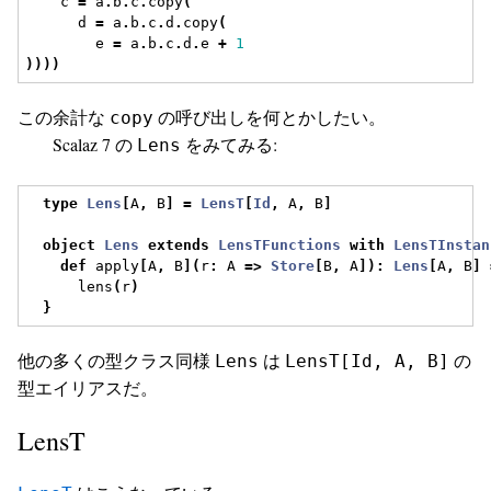
    c 
=
 a
.
b
.
c
.
copy
(
      d 
=
 a
.
b
.
c
.
d
.
copy
(
        e 
=
 a
.
b
.
c
.
d
.
e 
+
1
))))
この余計な
の呼び出しを何とかしたい。
copy
Scalaz 7 の
をみてみる:
Lens
type
Lens
[
A
,
 B
]
=
LensT
[
Id
,
 A
,
 B
]
object
Lens
extends
LensTFunctions
with
LensTInstan
def
 apply
[
A
,
 B
](
r
:
 A 
=>
Store
[
B
,
 A
]):
Lens
[
A
,
 B
]
      lens
(
r
)
}
他の多くの型クラス同様
は
の
Lens
LensT[Id, A, B]
型エイリアスだ。
LensT