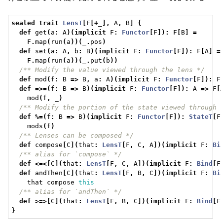
sealed
trait
LensT
[
F
[+
_
],
 A
,
 B
]
{
def
 get
(
a
:
 A
)(
implicit
 F
:
Functor
[
F
]):
 F
[
B
]
=
    F
.
map
(
run
(
a
))(
_
.
pos
)
def
 set
(
a
:
 A
,
 b
:
 B
)(
implicit
 F
:
Functor
[
F
]):
 F
[
A
]
=
    F
.
map
(
run
(
a
))(
_
.
put
(
b
))
/** Modify the value viewed through the lens */
def
 mod
(
f
:
 B 
=>
 B
,
 a
:
 A
)(
implicit
 F
:
Functor
[
F
]):
 F
def
=>=(
f
:
 B 
=>
 B
)(
implicit
 F
:
Functor
[
F
]):
 A 
=>
 F
[
    mod
(
f
,
 _
)
/** Modify the portion of the state viewed through 
def
%=(
f
:
 B 
=>
 B
)(
implicit
 F
:
Functor
[
F
]):
StateT
[
F
    mods
(
f
)
/** Lenses can be composed */
def
 compose
[
C
](
that
:
LensT
[
F
,
 C
,
 A
])(
implicit
 F
:
Bi
/** alias for `compose` */
def
<=<[
C
](
that
:
LensT
[
F
,
 C
,
 A
])(
implicit
 F
:
Bind
[
F
def
 andThen
[
C
](
that
:
LensT
[
F
,
 B
,
 C
])(
implicit
 F
:
Bi
    that compose 
this
/** alias for `andThen` */
def
>=>[
C
](
that
:
LensT
[
F
,
 B
,
 C
])(
implicit
 F
:
Bind
[
F
}