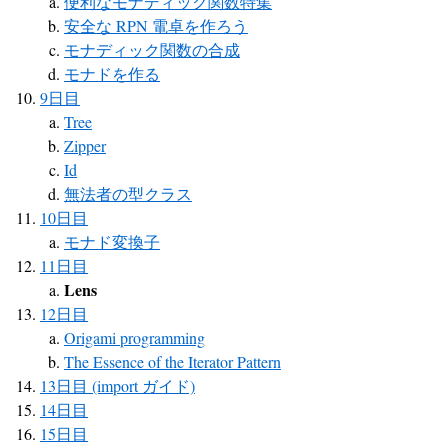
便利なモナディック関数特集
安全な RPN 電卓を作ろう
モナディック関数の合成
モナドを作る
9日目
Tree
Zipper
Id
無法者の型クラス
10日目
モナド変換子
11日目
Lens
12日目
Origami programming
The Essence of the Iterator Pattern
13日目 (import ガイド)
14日目
15日目