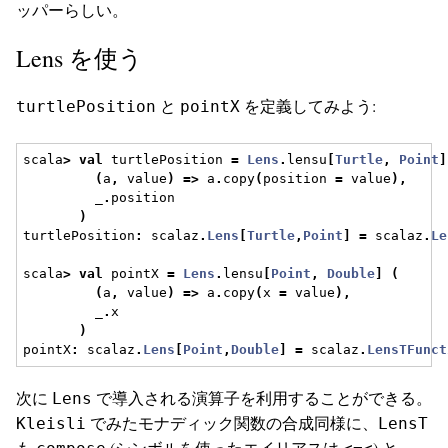
ッパーらしい。
Lens を使う
と
を定義してみよう:
turtlePosition
pointX
scala
>
val
 turtlePosition 
=
Lens
.
lensu
[
Turtle
,
Point
]
(
a
,
 value
)
=>
 a
.
copy
(
position 
=
 value
),
         _
.
position
)
turtlePosition
:
 scalaz
.
Lens
[
Turtle
,
Point
]
=
 scalaz
.
Le
scala
>
val
 pointX 
=
Lens
.
lensu
[
Point
,
Double
]
(
(
a
,
 value
)
=>
 a
.
copy
(
x 
=
 value
),
         _
.
x
)
pointX
:
 scalaz
.
Lens
[
Point
,
Double
]
=
 scalaz
.
LensTFunct
次に
で導入される演算子を利用することができる。
Lens
でみたモナディック関数の合成同様に、
Kleisli
LensT
も
(シンボルを使ったエイリアスは
) と