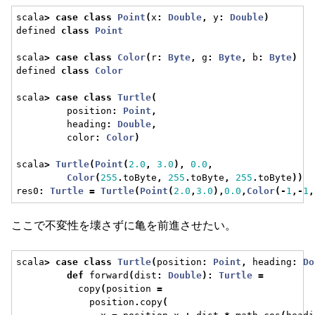
scala
>
case
class
Point
(
x
:
Double
,
 y
:
Double
)
defined 
class
Point
scala
>
case
class
Color
(
r
:
Byte
,
 g
:
Byte
,
 b
:
Byte
)
defined 
class
Color
scala
>
case
class
Turtle
(
         position
:
Point
,
         heading
:
Double
,
         color
:
Color
)
scala
>
Turtle
(
Point
(
2.0
,
3.0
),
0.0
,
Color
(
255
.
toByte
,
255
.
toByte
,
255
.
toByte
))
res0
:
Turtle
=
Turtle
(
Point
(
2.0
,
3.0
),
0.0
,
Color
(-
1
,-
1
,
ここで不変性を壊さずに亀を前進させたい。
scala
>
case
class
Turtle
(
position
:
Point
,
 heading
:
Do
def
 forward
(
dist
:
Double
):
Turtle
=
           copy
(
position 
=
             position
.
copy
(