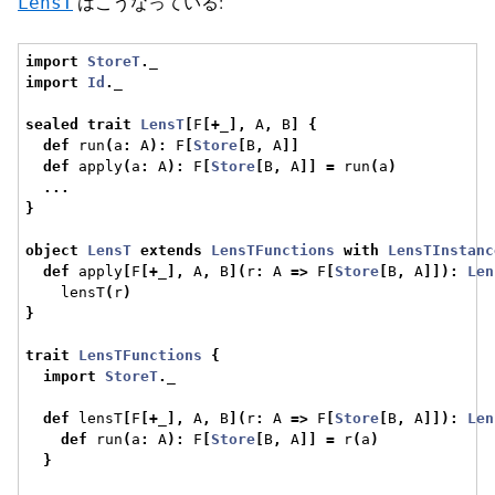
はこうなっている:
LensT
import
StoreT
.
_
import
Id
.
_
sealed
trait
LensT
[
F
[+
_
],
 A
,
 B
]
{
def
 run
(
a
:
 A
):
 F
[
Store
[
B
,
 A
]]
def
 apply
(
a
:
 A
):
 F
[
Store
[
B
,
 A
]]
=
 run
(
a
)
...
}
object
LensT
extends
LensTFunctions
with
LensTInstanc
def
 apply
[
F
[+
_
],
 A
,
 B
](
r
:
 A 
=>
 F
[
Store
[
B
,
 A
]]):
Len
    lensT
(
r
)
}
trait
LensTFunctions
{
import
StoreT
.
_
def
 lensT
[
F
[+
_
],
 A
,
 B
](
r
:
 A 
=>
 F
[
Store
[
B
,
 A
]]):
Len
def
 run
(
a
:
 A
):
 F
[
Store
[
B
,
 A
]]
=
 r
(
a
)
}