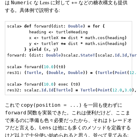
は
な Lens に対して
などの糖衣構文も提供
Numeric
+=
する。具体例で説明する:
scala
>
def
 forward
(
dist
:
Double
)
=
for
{
         heading 
<-
 turtleHeading
         x 
<-
 turtleX 
+=
 dist 
*
 math
.
cos
(
heading
)
         y 
<-
 turtleY 
+=
 dist 
*
 math
.
sin
(
heading
)
}
yield
(
x
,
 y
)
forward
:
(
dist
:
Double
)
scalaz
.
StateT
[
scalaz
.
Id
.
Id
,
Tur
scala
>
 forward
(
10.0
)(
t0
)
res31
:
(
Turtle
,
(
Double
,
Double
))
=
(
Turtle
(
Point
(
12.
scala
>
 forward
(
10.0
)
 exec 
(
t0
)
res32
:
 scalaz
.
Id
.
Id
[
Turtle
]
=
Turtle
(
Point
(
12.0
,
3.0
),
これで
を一回も使わずに
copy(position = ...)
関数を実装できた。これは便利だけど、ここま
forward
で来るのに準備も色々必要だったから、それはトレードオ
フだと言える。
は他にも多くのメソッドを定義する
Lens
けど以上で十分使い始められると思う。並べて見てみる: