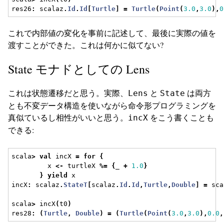
res26
:
 scalaz
.
Id
.
Id
[
Turtle
]
=
Turtle
(
Point
(
3.0
,
3.0
),
0
これで内部値の変化を事前に記述して、最後に実際の値を
渡すことができた。これは何かに似てない?
State モナドとしての Lens
これは状態遷移だと思う。実際、
と
は両方
Lens
State
とも不変データ構造を使いながら命令形プログラミングを
真似ているし相性がいいと思う。
をこう書くことも
incX
できる:
scala
>
val
 incX 
=
for
{
         x 
<-
 turtleX 
%=
{
_ 
+
1.0
}
}
yield
 x
incX
:
 scalaz
.
StateT
[
scalaz
.
Id
.
Id
,
Turtle
,
Double
]
=
 sca
scala
>
 incX
(
t0
)
res28
:
(
Turtle
,
Double
)
=
(
Turtle
(
Point
(
3.0
,
3.0
),
0.0
,