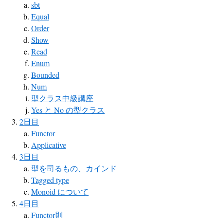
sbt
Equal
Order
Show
Read
Enum
Bounded
Num
型クラス中級講座
Yes と No の型クラス
2日目
Functor
Applicative
3日目
型を司るもの、カインド
Tagged type
Monoid について
4日目
Functor則