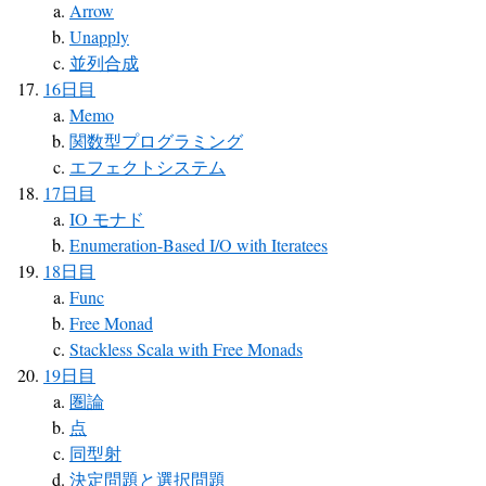
Arrow
Unapply
並列合成
16日目
Memo
関数型プログラミング
エフェクトシステム
17日目
IO モナド
Enumeration-Based I/O with Iteratees
18日目
Func
Free Monad
Stackless Scala with Free Monads
19日目
圏論
点
同型射
決定問題と選択問題