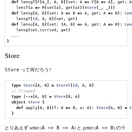
def
 lensgT
[
F
[+
_
],
 A
,
 B
](
set
:
 A 
=>
 F
[
B 
=>
 A
],
 get
:
 A
    lensT
(
a 
=>
 M
(
set
(
a
),
 get
(
a
))(
Store
(
_
,
 _
)))
def
 lensg
[
A
,
 B
](
set
:
 A 
=>
 B 
=>
 A
,
 get
:
 A 
=>
 B
):
Len
    lensgT
[
Id
,
 A
,
 B
](
set
,
 get
)
def
 lensu
[
A
,
 B
](
set
:
(
A
,
 B
)
=>
 A
,
 get
:
 A 
=>
 B
):
Len
    lensg
(
set
.
curried
,
 get
)
...
}
Store
って何だろう?
Store
type
Store
[
A
,
 B
]
=
StoreT
[
Id
,
 A
,
 B
]
// flipped
type
|-->[
A
,
 B
]
=
Store
[
B
,
 A
]
object
Store
{
def
 apply
[
A
,
 B
](
f
:
 A 
=>
 B
,
 a
:
 A
):
Store
[
A
,
 B
]
=
S
}
とりあえず setter (
) と getter (
) のラ
A => B => A
A => B