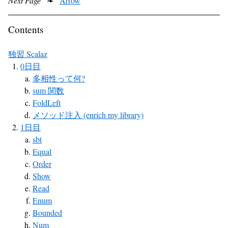
Next Page
❧
Arrow
Contents
独習 Scalaz
0日目
多相性って何?
sum 関数
FoldLeft
メソッド注入 (enrich my library)
1日目
sbt
Equal
Order
Show
Read
Enum
Bounded
Num