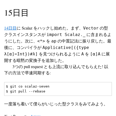
15日目
14日目
に Scalaz をハックし始めた。まず、
の型
Vector
クラスインスタンスが
に含まれるよ
import Scalaz._
うにした。次に、
を
の中置記法に振り戻した。最
<*>
ap
後に、コンパイラが
Applicative[({type
を見つけられるように
を
に展
λ[α]=Int})#λ]
A
[α]A
開する暗黙の変換子を追加した。
3つの pull request とも上流に取り込んでもらえた! 以
下の方法で早速同期する:
$ git co scalaz-seven

一度落ち着いて僕らがいじった型クラスをみてみよう。