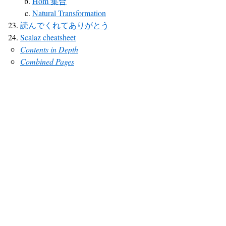
Hom 集合
Natural Transformation
読んでくれてありがとう
Scalaz cheatsheet
Contents in Depth
Combined Pages