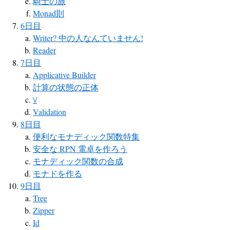
騎士の旅
Monad則
6日目
Writer? 中の人なんていません!
Reader
7日目
Applicative Builder
計算の状態の正体
\/
Validation
8日目
便利なモナディック関数特集
安全な RPN 電卓を作ろう
モナディック関数の合成
モナドを作る
9日目
Tree
Zipper
Id