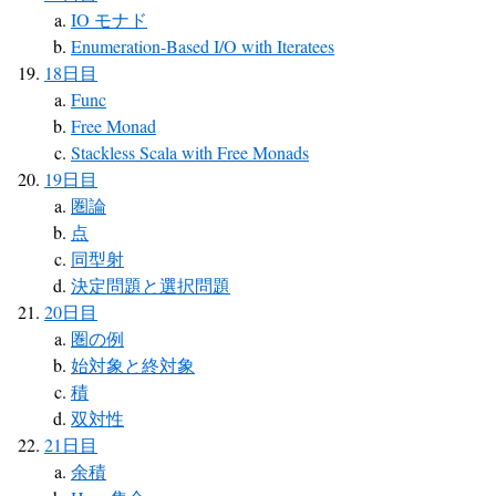
IO モナド
Enumeration-Based I/O with Iteratees
18日目
Func
Free Monad
Stackless Scala with Free Monads
19日目
圏論
点
同型射
決定問題と選択問題
20日目
圏の例
始対象と終対象
積
双対性
21日目
余積