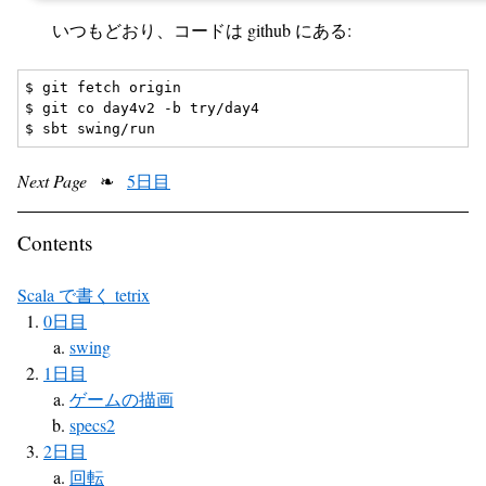
いつもどおり、コードは github にある:
$ git fetch origin

$ git co day4v2 -b try/day4

Next Page
❧
5日目
Contents
Scala で書く tetrix
0日目
swing
1日目
ゲームの描画
specs2
2日目
回転