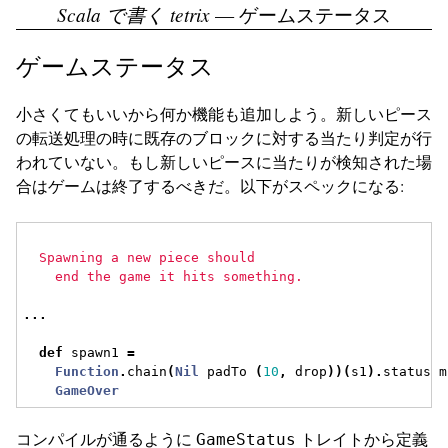
Scala で書く tetrix
— ゲームステータス
ゲームステータス
小さくてもいいから何か機能も追加しよう。新しいピース
の転送処理の時に既存のブロックに対する当たり判定が行
われていない。もし新しいピースに当たりが検知された場
合はゲームは終了するべきだ。以下がスペックになる:
                                                     
  Spawning a new piece should
    end the game it hits something.                  
                                                     
...
def
 spawn1 
=
Function
.
chain
(
Nil
 padTo 
(
10
,
 drop
))(
s1
).
status m
GameOver
コンパイルが通るように
トレイトから定義
GameStatus