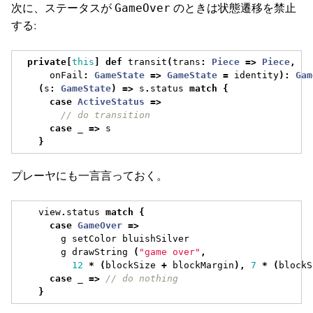
次に、ステータスが
のときは状態遷移を禁止
GameOver
する:
private
[
this
]
def
 transit
(
trans
:
Piece
=>
Piece
,
      onFail
:
GameState
=>
GameState
=
 identity
):
Gam
(
s
:
GameState
)
=>
 s
.
status 
match
{
case
ActiveStatus
=>
// do transition  
case
 _ 
=>
 s
}
プレーヤにも一言言っておく。
    view
.
status 
match
{
case
GameOver
=>
        g setColor bluishSilver
        g drawString 
(
"game over"
,
12
*
(
blockSize 
+
 blockMargin
),
7
*
(
blockS
case
 _ 
=>
// do nothing
}