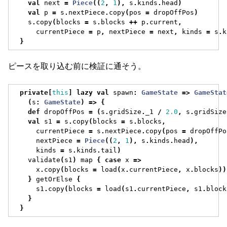
val
 next 
=
Piece
((
2
,
1
),
 s
.
kinds
.
head
)
val
 p 
=
 s
.
nextPiece
.
copy
(
pos 
=
 dropOffPos
)
    s
.
copy
(
blocks 
=
 s
.
blocks 
++
 p
.
current
,
      currentPiece 
=
 p
,
 nextPiece 
=
 next
,
 kinds 
=
 s
.
k
}
ピースを取り込む前に検証に通そう。
private
[
this
]
lazy
val
 spawn
:
GameState
=>
GameStat
(
s
:
GameState
)
=>
{
def
 dropOffPos 
=
(
s
.
gridSize
.
_1 
/
2.0
,
 s
.
gridSize
val
 s1 
=
 s
.
copy
(
blocks 
=
 s
.
blocks
,
      currentPiece 
=
 s
.
nextPiece
.
copy
(
pos 
=
 dropOffPo
      nextPiece 
=
Piece
((
2
,
1
),
 s
.
kinds
.
head
),
      kinds 
=
 s
.
kinds
.
tail
)
    validate
(
s1
)
 map 
{
case
 x 
=>
      x
.
copy
(
blocks 
=
 load
(
x
.
currentPiece
,
 x
.
blocks
))
}
 getOrElse 
{
      s1
.
copy
(
blocks 
=
 load
(
s1
.
currentPiece
,
 s1
.
block
}
}