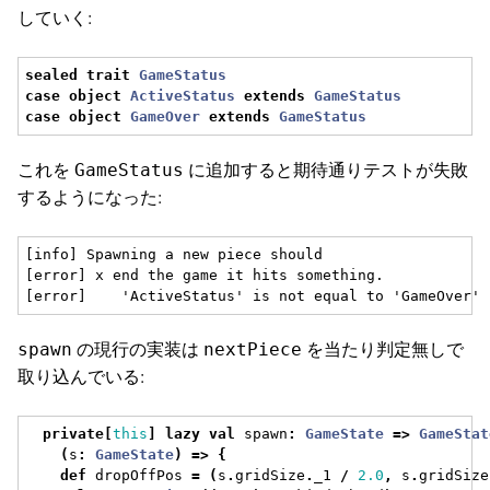
していく:
sealed
trait
GameStatus
case
object
ActiveStatus
extends
GameStatus
case
object
GameOver
extends
GameStatus
これを
に追加すると期待通りテストが失敗
GameStatus
するようになった:
[info] Spawning a new piece should

[error] x end the game it hits something.

の現行の実装は
を当たり判定無しで
spawn
nextPiece
取り込んでいる:
private
[
this
]
lazy
val
 spawn
:
GameState
=>
GameStat
(
s
:
GameState
)
=>
{
def
 dropOffPos 
=
(
s
.
gridSize
.
_1 
/
2.0
,
 s
.
gridSize