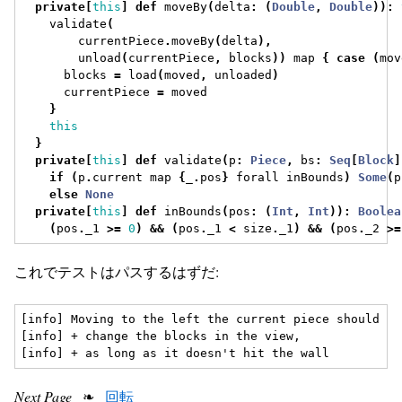
private
[
this
]
def
 moveBy
(
delta
:
(
Double
,
Double
)):
    validate
(
        currentPiece
.
moveBy
(
delta
),
        unload
(
currentPiece
,
 blocks
))
 map 
{
case
(
mov
      blocks 
=
 load
(
moved
,
 unloaded
)
      currentPiece 
=
 moved
}
this
}
private
[
this
]
def
 validate
(
p
:
Piece
,
 bs
:
Seq
[
Block
]
if
(
p
.
current map 
{
_
.
pos
}
 forall inBounds
)
Some
(
p
else
None
private
[
this
]
def
 inBounds
(
pos
:
(
Int
,
Int
)):
Boolea
(
pos
.
_1 
>=
0
)
&&
(
pos
.
_1 
<
 size
.
_1
)
&&
(
pos
.
_2 
>=
これでテストはパスするはずだ:
[info] Moving to the left the current piece should

[info] + change the blocks in the view,

Next Page
❧
回転