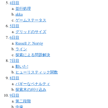
4日目
並行処理
akka
ゲームステータス
5日目
グリッドのサイズ
6日目
Russell と Norvig
ライン
探索による問題解決
7日目
動いた!
ヒューリスティック関数
8日目
バギーなペナルティ
探索木の刈り込み
9日目
第二段階
虫歯