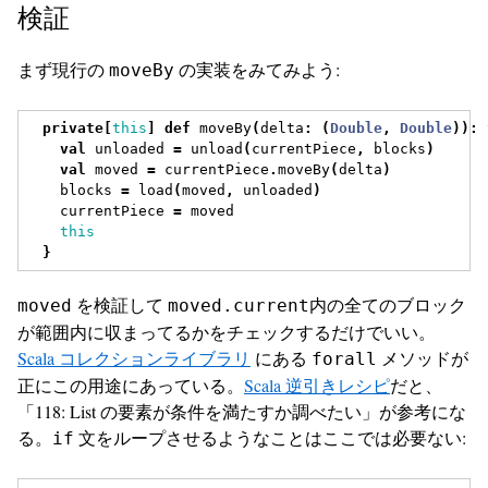
検証
まず現行の
の実装をみてみよう:
moveBy
private
[
this
]
def
 moveBy
(
delta
:
(
Double
,
Double
)):
val
 unloaded 
=
 unload
(
currentPiece
,
 blocks
)
val
 moved 
=
 currentPiece
.
moveBy
(
delta
)
    blocks 
=
 load
(
moved
,
 unloaded
)
    currentPiece 
=
 moved
this
}
を検証して
内の全てのブロック
moved
moved.current
が範囲内に収まってるかをチェックするだけでいい。
Scala コレクションライブラリ
にある
メソッドが
forall
正にこの用途にあっている。
Scala 逆引きレシピ
だと、
「118: List の要素が条件を満たすか調べたい」が参考にな
る。
文をループさせるようなことはここでは必要ない:
if