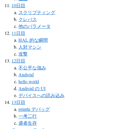
10日目
スクリプティング
クレバス
他のパラメータ
11日目
HAL 的な瞬間
人対マシン
攻撃
12日目
不公平な強み
Android
hello world
Android の UI
デバイスへの読み込み
13日目
println デバッグ
一考二行
適者生存