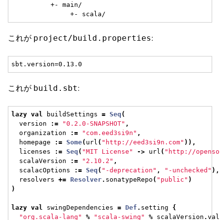
          +- main/

これが
:
project/build.properties
これが
:
build.sbt
lazy
val
 buildSettings 
=
Seq
(
  version 
:=
"0.2.0-SNAPSHOT"
,
  organization 
:=
"com.eed3si9n"
,
  homepage 
:=
Some
(
url
(
"http://eed3si9n.com"
)),
  licenses 
:=
Seq
(
"MIT License"
->
 url
(
"http://openso
  scalaVersion 
:=
"2.10.2"
,
  scalacOptions 
:=
Seq
(
"-deprecation"
,
"-unchecked"
),
  resolvers 
+=
Resolver
.
sonatypeRepo
(
"public"
)
)
lazy
val
 swingDependencies 
=
Def
.
setting 
{
"org.scala-lang"
%
"scala-swing"
%
 scalaVersion
.
val