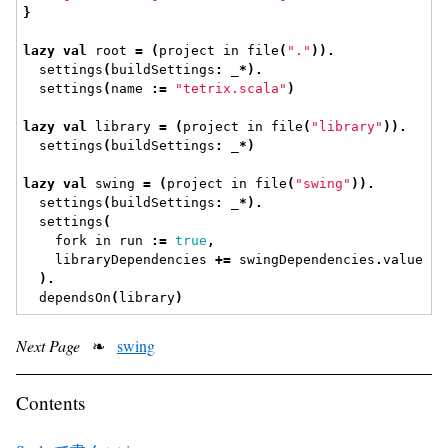
}
lazy
val
 root 
=
(
project in file
(
"."
)).
  settings
(
buildSettings
:
 _
*).
  settings
(
name 
:=
"tetrix.scala"
)
lazy
val
 library 
=
(
project in file
(
"library"
)).
  settings
(
buildSettings
:
 _
*)
lazy
val
 swing 
=
(
project in file
(
"swing"
)).
  settings
(
buildSettings
:
 _
*).
  settings
(
    fork in run 
:=
true
,
    libraryDependencies 
+=
 swingDependencies
.
value
).
  dependsOn
(
library
)
Next Page
❧
swing
Contents