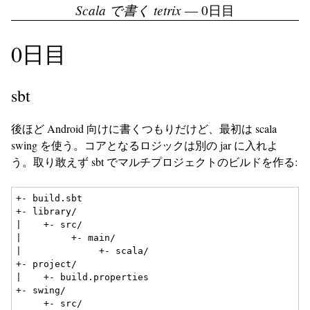
Scala で書く tetrix
— 0日目
0日目
sbt
後ほど Android 向けに書くつもりだけど、最初は scala
swing を使う。コアとなるロジックは別の jar に入れよ
う。取り敢えず sbt でマルチプロジェクトのビルドを作る:
+- build.sbt

+- library/

|    +- src/

|         +- main/

|              +- scala/

+- project/

|    +- build.properties

+- swing/

     +- src/
