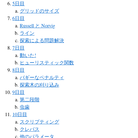
5日目
グリッドのサイズ
6日目
Russell と Norvig
ライン
探索による問題解決
7日目
動いた!
ヒューリスティック関数
8日目
バギーなペナルティ
探索木の刈り込み
9日目
第二段階
虫歯
10日目
スクリプティング
クレバス
他のパラメータ