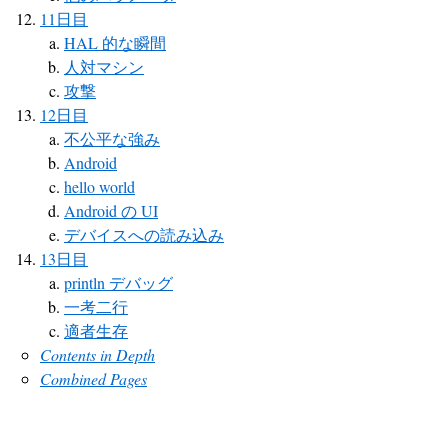
11日目
HAL 的な瞬間
人対マシン
攻撃
12日目
不公平な強み
Android
hello world
Android の UI
デバイスへの読み込み
13日目
println デバッグ
一考二行
適者生存
Contents in Depth
Combined Pages