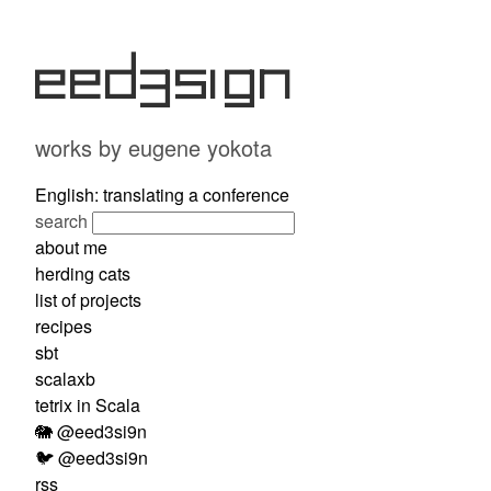
eed3si9n
works by eugene yokota
English: translating a conference
search
about me
herding cats
list of projects
recipes
sbt
scalaxb
tetrix in Scala
🐘 @eed3si9n
🐦 @eed3si9n
rss