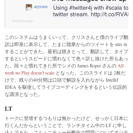
このシステムはうまくいって、クリスさんと僕のライブ翻
訳は即座に表示して、たまに聴衆からのツイートを mix in
することができた。最初は聴きとって、翻訳して、タイプ
するというスピードに慣れなくて色々訳し抜けた所もあっ
た。段々と慣れてきた所でシメの James Roper さんの
All
work no Play doesn’t scale
となった。このスライドは 2枚だ
けで、残りの40分間は口頭で解説を入れながら IntelliJ
IDEA を駆使してライブコーディングをするという伝説的
な講演となった。
LT
トークに登壇するつもりは無かったけど、せっかく日本に
行くんだからということで、ランチタイム中の LT に申し
込んでみた。コミュニティー分断化の問題についてポジテ