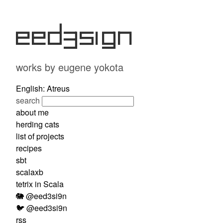
eed3si9n
works by eugene yokota
English: Atreus
search
about me
herding cats
list of projects
recipes
sbt
scalaxb
tetrix in Scala
🐘 @eed3si9n
🐦 @eed3si9n
rss