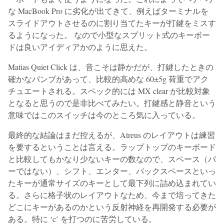
な MacBook Pro に劣化が出てきて、例えばターミナルを
スライドアウトさせるのに割り当てたキーが打鍵をミスす
るようになった。 なので小型なスプリット式のキーボー
ドは良いアイディアかのように思えた。
Matias Quiet Click は、音こそは静かだが、打鍵したときの
確かなバンプがあって、比較的高めな 60±5g 荷重でアク
チュエートされる。スペック的には MX clear が比較対象
となると思うので是非比べてみたい。打鍵感と静音という
意味ではこのスイッチは今のところ気に入っている。
最終的な結論はまだ控えるが、Atreus のレイアウトは練習
を要するということは言える。ラップトップのキーボード
と比較してもかなり少ないキーの数なので、スペース（バ
ーではない）、シフト、エンター、バックスペースといっ
たキーが通常サイズのキーとして最下列に詰め込まれてい
る。さらに格子状のレイアウトなため、今まで培ってきた
どこにキーがあるのかという反射神経を再開発する必要が
ある。特に ‘c’ を打つのに苦労している。