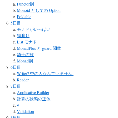
Functor則
Monoid としての Option
Foldable
5日目
モナドがいっぱい
綱渡り
List モナド
MonadPlus と guard 関数
騎士の旅
Monad則
6日目
Writer? 中の人なんていません!
Reader
7日目
Applicative Builder
計算の状態の正体
\/
Validation
8日目