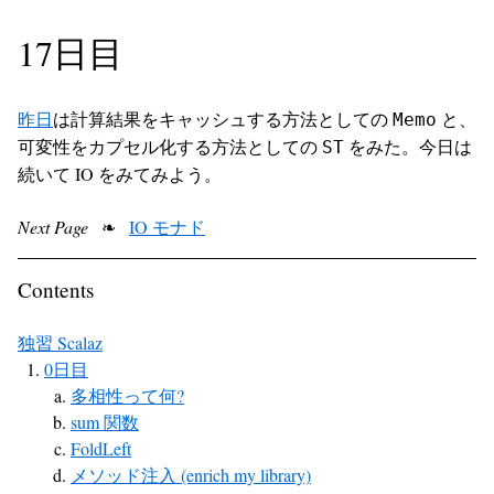
17日目
昨日
は計算結果をキャッシュする方法としての
と、
Memo
可変性をカプセル化する方法としての
をみた。今日は
ST
続いて IO をみてみよう。
Next Page
❧
IO モナド
Contents
独習 Scalaz
0日目
多相性って何?
sum 関数
FoldLeft
メソッド注入 (enrich my library)