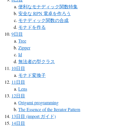
便利なモナディック関数特集
安全な RPN 電卓を作ろう
モナディック関数の合成
モナドを作る
9日目
Tree
Zipper
Id
無法者の型クラス
10日目
モナド変換子
11日目
Lens
12日目
Origami programming
The Essence of the Iterator Pattern
13日目 (import ガイド)
14日目