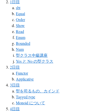
1日目
sbt
Equal
Order
Show
Read
Enum
Bounded
Num
型クラス中級講座
Yes と No の型クラス
2日目
Functor
Applicative
3日目
型を司るもの、カインド
Tagged type
Monoid について
4日目