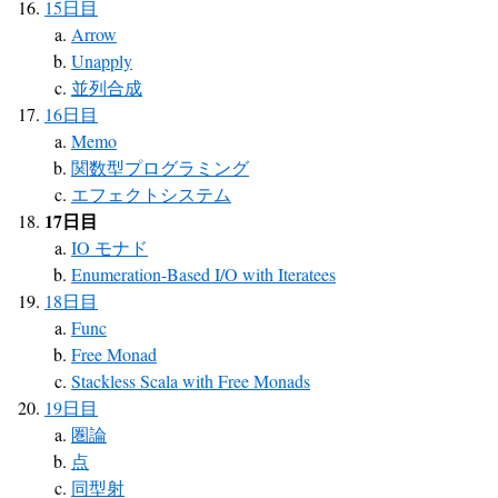
15日目
Arrow
Unapply
並列合成
16日目
Memo
関数型プログラミング
エフェクトシステム
17日目
IO モナド
Enumeration-Based I/O with Iteratees
18日目
Func
Free Monad
Stackless Scala with Free Monads
19日目
圏論
点
同型射